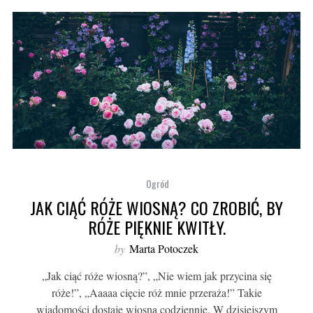
Ogród
JAK CIĄĆ RÓŻE WIOSNĄ? CO ZROBIĆ, BY
RÓŻE PIĘKNIE KWITŁY.
by
Marta Potoczek
„Jak ciąć róże wiosną?”, „Nie wiem jak przycina się
róże!”, „Aaaaa cięcie róż mnie przeraża!” Takie
wiadomości dostaję wiosną codziennie. W dzisiejszym