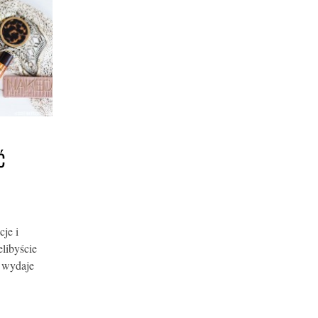
Ć
je i
libyście
 wydaje