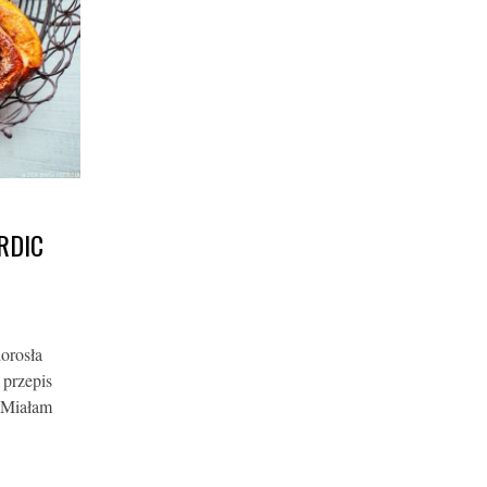
RDIC
orosła
 przepis
 Miałam