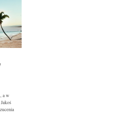
W
, a w
 Jakoś
rzucenia