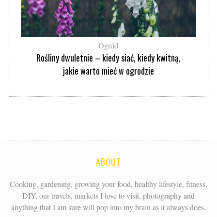
Ogród
Rośliny dwuletnie – kiedy siać, kiedy kwitną,
jakie warto mieć w ogrodzie
ABOUT
Cooking, gardening, growing your food, healthy lifestyle, fitness,
DIY, our travels, markets I love to visit, photography and
anything that I am sure will pop into my brain as it always does.