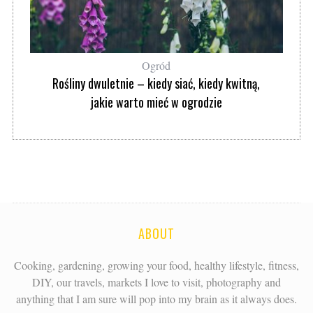
Ogród
Rośliny dwuletnie – kiedy siać, kiedy kwitną,
jakie warto mieć w ogrodzie
ABOUT
Cooking, gardening, growing your food, healthy lifestyle, fitness,
DIY, our travels, markets I love to visit, photography and
anything that I am sure will pop into my brain as it always does.