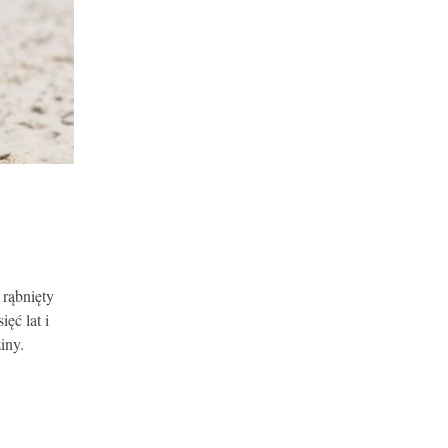
 rąbnięty
ęć lat i
iny.