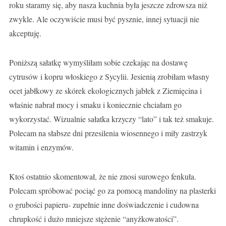
roku staramy się, aby nasza kuchnia była jeszcze zdrowsza niż
zwykle. Ale oczywiście musi być pysznie, innej sytuacji nie
akceptuję.
Poniższą sałatkę wymyśliłam sobie czekając na dostawę
cytrusów i kopru włoskiego z Sycylii. Jesienią zrobiłam własny
ocet jabłkowy ze skórek ekologicznych jabłek z Ziemięcina i
właśnie nabrał mocy i smaku i koniecznie chciałam go
wykorzystać. Wizualnie sałatka krzyczy “lato” i tak też smakuje.
Polecam na słabsze dni przesilenia wiosennego i miły zastrzyk
witamin i enzymów.
Ktoś ostatnio skomentował, że nie znosi surowego fenkuła.
Polecam spróbować pociąć go za pomocą mandoliny na plasterki
o grubości papieru- zupełnie inne doświadczenie i cudowna
chrupkość i dużo mniejsze stężenie “anyżkowatości”.