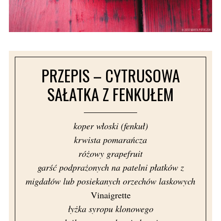
PRZEPIS – CYTRUSOWA
SAŁATKA Z FENKUŁEM
koper włoski (fenkuł)
krwista pomarańcza
różowy grapefruit
garść podprażonych na patelni płatków z
migdałów lub posiekanych orzechów laskowych
Vinaigrette
łyżka syropu klonowego