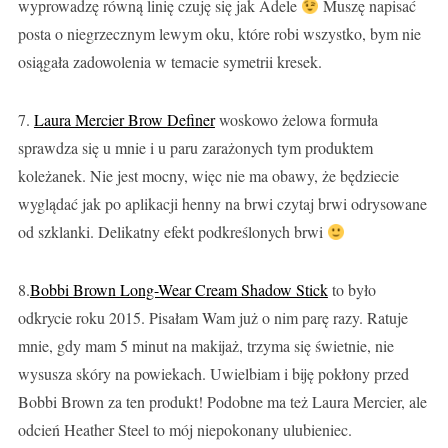
wyprowadzę równą linię czuję się jak Adele
Muszę napisać
posta o niegrzecznym lewym oku, które robi wszystko, bym nie
osiągała zadowolenia w temacie symetrii kresek.
7.
Laura Mercier Brow Definer
woskowo żelowa formuła
sprawdza się u mnie i u paru zarażonych tym produktem
koleżanek. Nie jest mocny, więc nie ma obawy, że będziecie
wyglądać jak po aplikacji henny na brwi czytaj brwi odrysowane
od szklanki. Delikatny efekt podkreślonych brwi
8.
Bobbi Brown Long-Wear Cream Shadow Stick
to było
odkrycie roku 2015. Pisałam Wam już o nim parę razy. Ratuje
mnie, gdy mam 5 minut na makijaż, trzyma się świetnie, nie
wysusza skóry na powiekach. Uwielbiam i biję pokłony przed
Bobbi Brown za ten produkt! Podobne ma też Laura Mercier, ale
odcień Heather Steel to mój niepokonany ulubieniec.