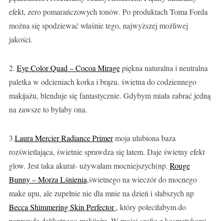
efekt, zero pomarańczowych tonów. Po produktach Toma Forda
można się spodziewać właśnie tego, najwyższej możliwej
jakości.
2.
Eye Color Quad – Cocoa Mirage
piękna naturalna i neutralna
paletka w odcieniach korka i brązu, świetna do codziennego
makijażu, blenduje się fantastycznie. Gdybym miała zabrać jedną
na zawsze to byłaby ona.
3.
Laura Mercier Radiance Primer
moja ulubiona baza
rozświetlająca, świetnie sprawdza się latem. Daje świetny efekt
glow. Jest taka akurat- używałam mocniejszych(np.
Rouge
Bunny – Morza Lśnienia
,świetnego na wieczór do mocnego
make upu, ale zupełnie nie dla mnie na dzień i słabszych np
Becca Shimmering Skin Perfector
, który poleciłabym do
naprawdę delikatnego makijażu. W mojej szafie z kosmetykami