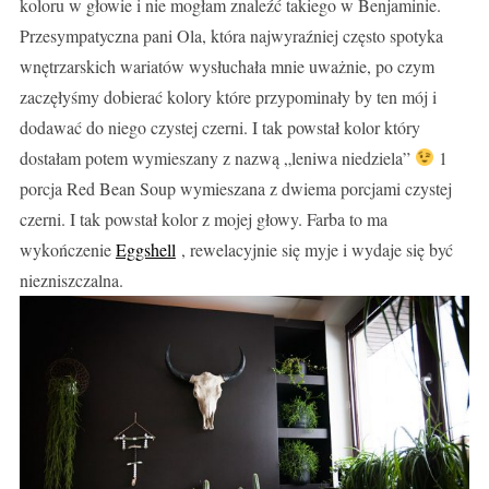
koloru w głowie i nie mogłam znaleźć takiego w Benjaminie.
Przesympatyczna pani Ola, która najwyraźniej często spotyka
wnętrzarskich wariatów wysłuchała mnie uważnie, po czym
zaczęłyśmy dobierać kolory które przypominały by ten mój i
dodawać do niego czystej czerni. I tak powstał kolor który
dostałam potem wymieszany z nazwą „leniwa niedziela”
1
porcja Red Bean Soup wymieszana z dwiema porcjami czystej
czerni. I tak powstał kolor z mojej głowy. Farba to ma
wykończenie
Eggshell
, rewelacyjnie się myje i wydaje się być
niezniszczalna.