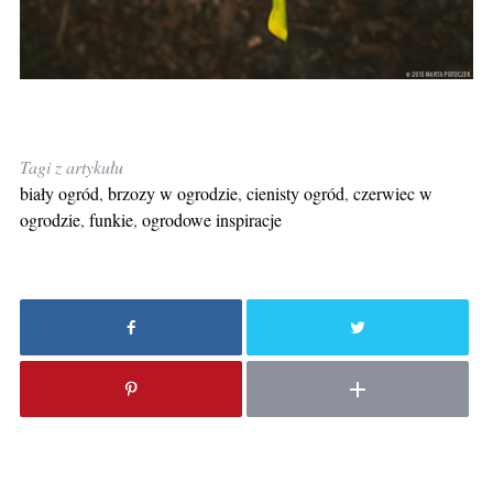
Tagi z artykułu
biały ogród
,
brzozy w ogrodzie
,
cienisty ogród
,
czerwiec w
ogrodzie
,
funkie
,
ogrodowe inspiracje