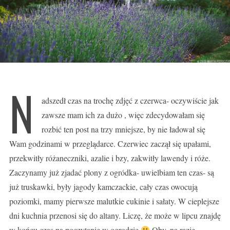
N
adszedł czas na trochę zdjęć z czerwca- oczywiście jak
zawsze mam ich za dużo , więc zdecydowałam się
rozbić ten post na trzy mniejsze, by nie ładował się
Wam godzinami w przeglądarce. Czerwiec zaczął się upałami,
przekwitły różaneczniki, azalie i bzy, zakwitły lawendy i róże.
Zaczynamy już zjadać plony z ogródka- uwielbiam ten czas- są
już truskawki, były jagody kamczackie, cały czas owocują
poziomki, mamy pierwsze malutkie cukinie i sałaty. W cieplejsze
dni kuchnia przenosi się do altany. Liczę, że może w lipcu znajdę
w końcu czas na poczytanie w ogrodzie
Oby, na razie