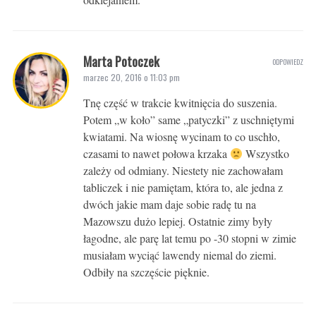
Marta Potoczek
ODPOWIEDZ
marzec 20, 2016 o 11:03 pm
Tnę część w trakcie kwitnięcia do suszenia.
Potem „w koło” same „patyczki” z uschniętymi
kwiatami. Na wiosnę wycinam to co uschło,
czasami to nawet połowa krzaka
Wszystko
zależy od odmiany. Niestety nie zachowałam
tabliczek i nie pamiętam, która to, ale jedna z
dwóch jakie mam daje sobie radę tu na
Mazowszu dużo lepiej. Ostatnie zimy były
łagodne, ale parę lat temu po -30 stopni w zimie
musiałam wyciąć lawendy niemal do ziemi.
Odbiły na szczęście pięknie.