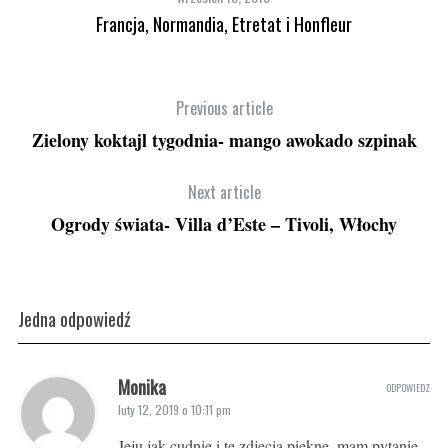
Francja, Normandia, Etretat i Honfleur
Previous article
Zielony koktajl tygodnia- mango awokado szpinak
Next article
Ogrody świata- Villa d’Este – Tivoli, Włochy
Jedna odpowiedź
Monika
ODPOWIEDZ
luty 12, 2019 o 10:11 pm
Jeju jak cudnie i te zdjęcia piękne, mam pytanie