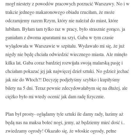
mogł niestety z powodów pracowych porzucić Warszawy. No i w
trakcie jednego makaronowego obiadu rzuciłam, że może
odczarujemy razem Rzym, który nie należał do miast, które
lubiłam. Byłam tam tylko raz w pracy, było strasznie gorąco, ja
ganiałam z dwoma aparatami na szyi, Gaba w tym czasie
wylądowała w Warszawie w szpitalu. Wydawało mi się, że już
nigdy nie będę chciała odwiedzić wiecznego miasta. Ale minęło
kilka lat, Gaba coraz bardziej rozwijała swoją malarską pasję i
chciałam pokazać jej jak najwięcej dzieł sztuki. No gdzież jechać
jak nie do Włoch?! Decyzję podjełyśmy szybko i kupiłyśmy
bilety na 5 dni. Teraz pewnie zdecydowałabym się na dłużej, ale
ciężko było mi wtedy ocenić jak dam radę fizycznie.
Plan był prosty- oglądamy tyle sztuki ile damy rady, łazimy aż
będą nas na maksa boleć nogi, jemy, aż będziemy mieć dość i..
zwiedzamy ogrody! Okazało się, że włoskie ogrody, pełne