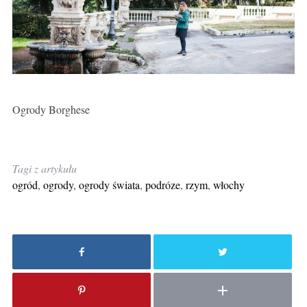
Ogrody Borghese
Tagi z artykułu
ogród
,
ogrody
,
ogrody świata
,
podróze
,
rzym
,
włochy