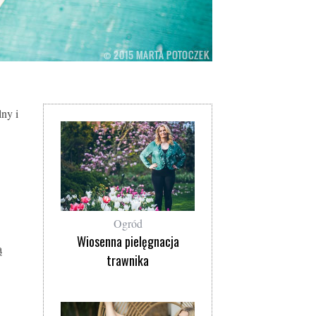
ny i
Ogród
Wiosenna pielęgnacja
ą
trawnika