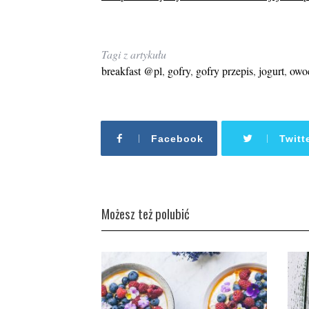
Tagi z artykułu
breakfast @pl
,
gofry
,
gofry przepis
,
jogurt
,
owo
Facebook
Twitt
Możesz też polubić