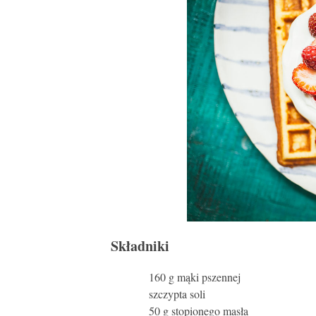
Składniki
160 g mąki pszennej
szczypta soli
50 g stopionego masła