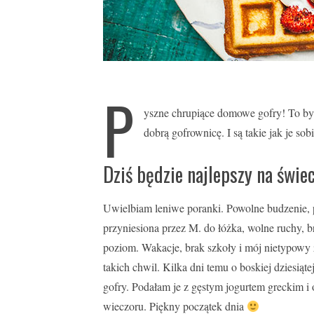
P
yszne chrupiące domowe gofry! To by
dobrą gofrownicę. I są takie jak je s
Dziś będzie najlepszy na świe
Uwielbiam leniwe poranki. Powolne budzenie, p
przyniesiona przez M. do łóżka, wolne ruchy, 
poziom. Wakacje, brak szkoły i mój nietypowy 
takich chwil. Kilka dni temu o boskiej dziesiąte
gofry. Podałam je z gęstym jogurtem greckim i
wieczoru. Piękny początek dnia