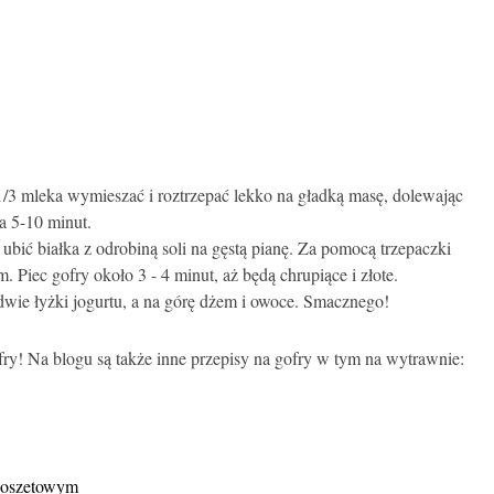
 1/3 mleka wymieszać i roztrzepać lekko na gładką masę, dolewając
a 5-10 minut.
ubić białka z odrobiną soli na gęstą pianę. Za pomocą trzepaczki
. Piec gofry około 3 - 4 minut, aż będą chrupiące i złote.
wie łyżki jogurtu, a na górę dżem i owoce. Smacznego!
ofry! Na blogu są także inne przepisy na gofry w tym na wytrawnie:
 poszetowym