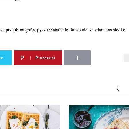
ce
,
przepis na gofry
,
pyszne śniadanie
,
śniadanie
,
śniadanie na słodko
er
Pinterest