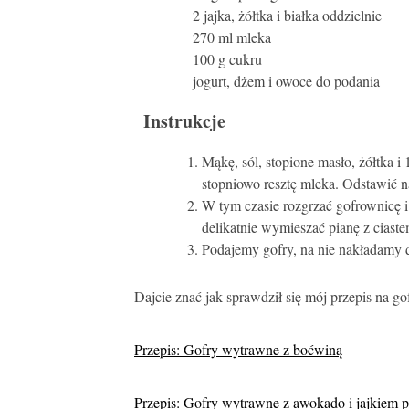
2 jajka, żółtka i białka oddzielnie
270 ml mleka
100 g cukru
jogurt, dżem i owoce do podania
Instrukcje
Mąkę, sól, stopione masło, żółtka i
stopniowo resztę mleka. Odstawić n
W tym czasie rozgrzać gofrownicę i 
delikatnie wymieszać pianę z ciastem
Podajemy gofry, na nie nakładamy d
Dajcie znać jak sprawdził się mój przepis na g
Przepis: Gofry wytrawne z boćwiną
Przepis: Gofry wytrawne z awokado i jajkiem