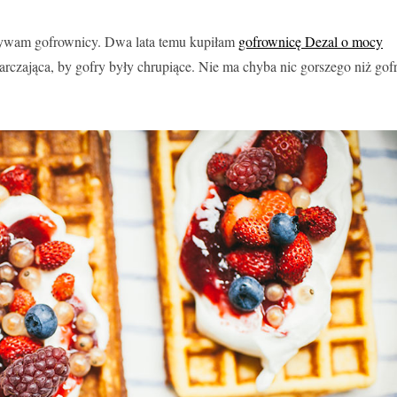
używam gofrownicy. Dwa lata temu kupiłam
gofrownicę Dezal o mocy
rczająca, by gofry były chrupiące. Nie ma chyba nic gorszego niż gof