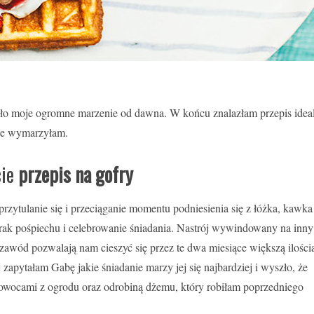
ło moje ogromne marzenie od dawna. W końcu znalazłam przepis ideal
obie wymarzyłam.
cie
przepis na gofry
rzytulanie się i przeciąganie momentu podniesienia się z łóżka, kawka
brak pośpiechu i celebrowanie śniadania. Nastrój wywindowany na inny
zawód pozwalają nam cieszyć się przez te dwa miesiące większą ilości
j zapytałam Gabę jakie śniadanie marzy jej się najbardziej i wyszło, że
 owocami z ogrodu oraz odrobiną dżemu, który robiłam poprzedniego