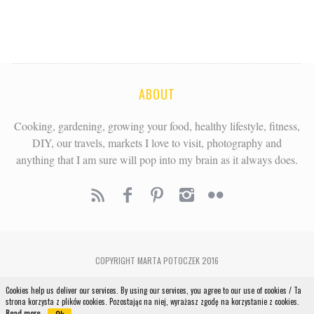
ABOUT
Cooking, gardening, growing your food, healthy lifestyle, fitness,
DIY, our travels, markets I love to visit, photography and
anything that I am sure will pop into my brain as it always does.
COPYRIGHT MARTA POTOCZEK 2016
Cookies help us deliver our services. By using our services, you agree to our use of cookies / Ta
NA POCZĄTEK
strona korzysta z plików cookies. Pozostając na niej, wyrażasz zgodę na korzystanie z cookies.
Read more