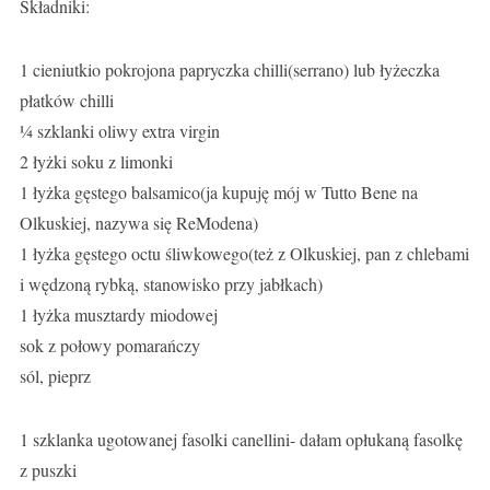
Składniki:
1 cieniutkio pokrojona papryczka chilli(serrano) lub łyżeczka
płatków chilli
¼ szklanki oliwy extra virgin
2 łyżki soku z limonki
1 łyżka gęstego balsamico(ja kupuję mój w Tutto Bene na
Olkuskiej, nazywa się ReModena)
1 łyżka gęstego octu śliwkowego(też z Olkuskiej, pan z chlebami
i wędzoną rybką, stanowisko przy jabłkach)
1 łyżka musztardy miodowej
sok z połowy pomarańczy
sól, pieprz
1 szklanka ugotowanej fasolki canellini- dałam opłukaną fasolkę
z puszki