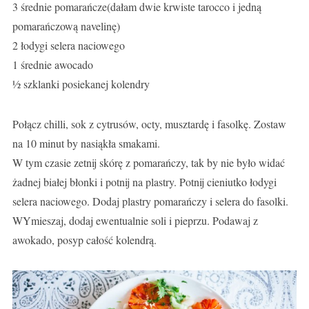
3 średnie pomarańcze(dałam dwie krwiste tarocco i jedną
pomarańczową navelinę)
2 łodygi selera naciowego
1 średnie awocado
½ szklanki posiekanej kolendry
Połącz chilli, sok z cytrusów, octy, musztardę i fasolkę. Zostaw
na 10 minut by nasiąkła smakami.
W tym czasie zetnij skórę z pomarańczy, tak by nie było widać
żadnej białej błonki i potnij na plastry. Potnij cieniutko łodygi
selera naciowego. Dodaj plastry pomarańczy i selera do fasolki.
WYmieszaj, dodaj ewentualnie soli i pieprzu. Podawaj z
awokado, posyp całość kolendrą.