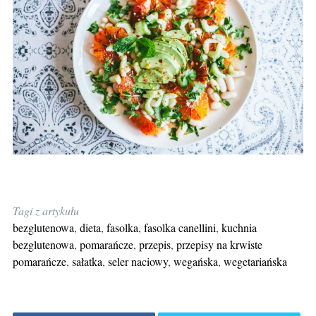
Tagi z artykułu
bezglutenowa
,
dieta
,
fasolka
,
fasolka canellini
,
kuchnia
bezglutenowa
,
pomarańcze
,
przepis
,
przepisy na krwiste
pomarańcze
,
sałatka
,
seler naciowy
,
wegańska
,
wegetariańska