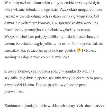
W sobotę rozkminiałam sobie co by tu zrobić ze skrzynki dyń,
którą właśnie zebrałam w ogrodzie. Przez okno mrugał do mnie
jarmuż w dwóch odmianach i sałatka sama się wymyśliła. Od
dawna nie jadłam już komosy, a w spiżarce ze dwa worki, na
blacie leżały granaty(bo tak pięknie wyglądały na targu).
Wszystko chciałam połączyc delikatnym słodko-orzechowym
sosem, bo ostatnio ciągle jedliśmy na ostro. No i wyszła. Tak mi
zasmakowała, że zjadłam ją na kolejny posiłek
Polecam,
spróbujcie i dajcie znać co o niej myślicie!
Z uwag: komosę czyli quinoa gotuję w garnku do ryżu, na
szklankę daję dwie niepełne szklanki wody.Polecam, zero pracy,
a wychodzi idealna. Dobrze ją tylko wypłuczcie przed
gotowaniem.
Kardamon najtaniej kupicie w sklepach azjatyckich- duża paczka