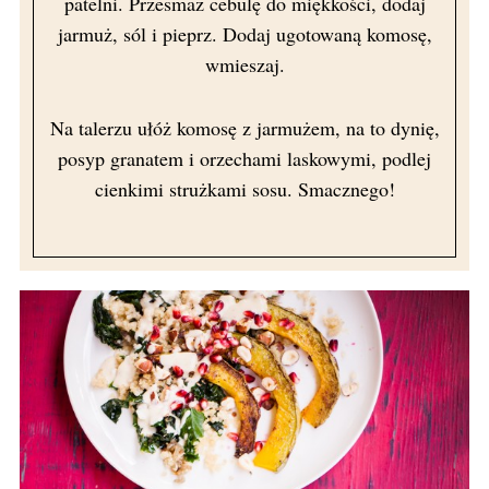
patelni. Przesmaż cebulę do miękkości, dodaj
jarmuż, sól i pieprz. Dodaj ugotowaną komosę,
wmieszaj.
Na talerzu ułóż komosę z jarmużem, na to dynię,
posyp granatem i orzechami laskowymi, podlej
cienkimi strużkami sosu. Smacznego!