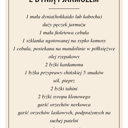
1 mała dynia(hokkaido lub kabocha)
duży pęczek jarmużu
1 mała fioletowa cebula
1 szklanka ugotowanej na sypko komosy
1 cebula, posiekana na mandolinie w półksiężyce
olej rzepakowy
2 łyżki kardamonu
1 łyżka przyprawy chińskiej 5 smaków
sól, pieprz
2 łyżki tahini
2 łyżki syropu klonowego
garść orzechów nerkowca
garść orzechów laskowych, podprażonych na
suchej patelni