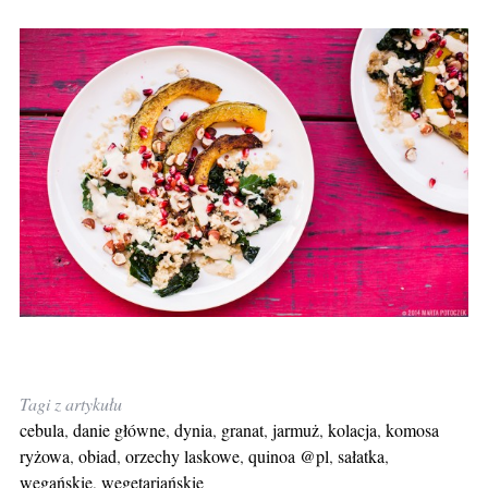
Tagi z artykułu
cebula
,
danie główne
,
dynia
,
granat
,
jarmuż
,
kolacja
,
komosa
ryżowa
,
obiad
,
orzechy laskowe
,
quinoa @pl
,
sałatka
,
wegańskie
,
wegetariańskie