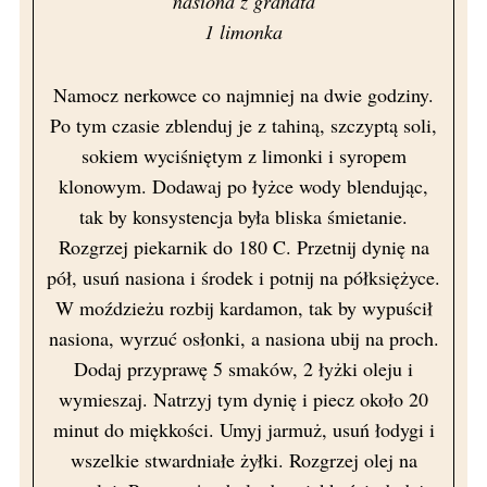
nasiona z granata
1 limonka
Namocz nerkowce co najmniej na dwie godziny.
Po tym czasie zblenduj je z tahiną, szczyptą soli,
sokiem wyciśniętym z limonki i syropem
klonowym. Dodawaj po łyżce wody blendując,
tak by konsystencja była bliska śmietanie.
Rozgrzej piekarnik do 180 C. Przetnij dynię na
pół, usuń nasiona i środek i potnij na półksiężyce.
W moździeżu rozbij kardamon, tak by wypuścił
nasiona, wyrzuć osłonki, a nasiona ubij na proch.
Dodaj przyprawę 5 smaków, 2 łyżki oleju i
wymieszaj. Natrzyj tym dynię i piecz około 20
minut do miękkości. Umyj jarmuż, usuń łodygi i
wszelkie stwardniałe żyłki. Rozgrzej olej na