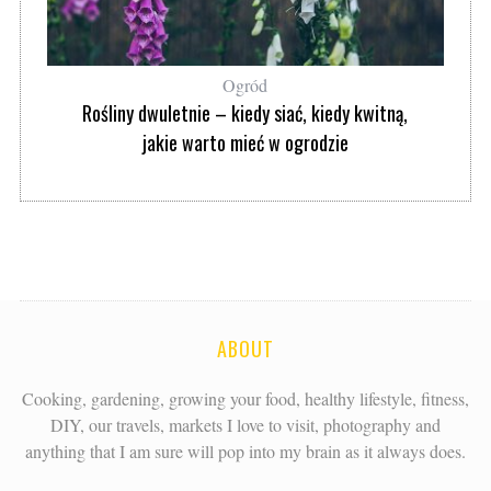
Ogród
Rośliny dwuletnie – kiedy siać, kiedy kwitną,
jakie warto mieć w ogrodzie
ABOUT
Cooking, gardening, growing your food, healthy lifestyle, fitness,
DIY, our travels, markets I love to visit, photography and
anything that I am sure will pop into my brain as it always does.