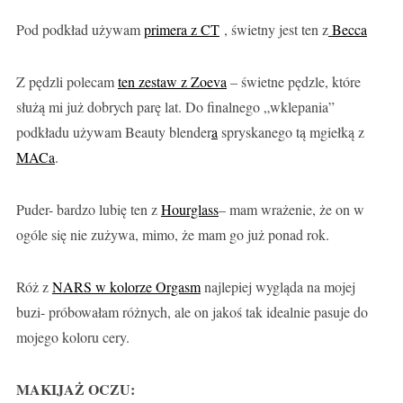
Pod podkład używam
primera z CT
, świetny jest ten z
Becca
Z pędzli polecam
ten zestaw z Zoeva
– świetne pędzle, które
służą mi już dobrych parę lat. Do finalnego „wklepania”
podkładu używam Beauty blender
a
spryskanego tą mgiełką z
MACa
.
Puder- bardzo lubię ten z
Hourglass
– mam wrażenie, że on w
ogóle się nie zużywa, mimo, że mam go już ponad rok.
Róż z
NARS w kolorze Orgasm
najlepiej wygląda na mojej
buzi- próbowałam różnych, ale on jakoś tak idealnie pasuje do
mojego koloru cery.
MAKIJAŻ OCZU: