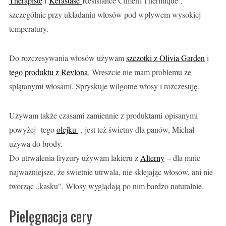
Thérapiste
i
Kérastase
Résistance Ciment Thermique ,
szczególnie przy układaniu włosów pod wpływem wysokiej
temperatury.
Do rozczesywania włosów używam
szczotki z Olivia Garden
i
tego produktu z Revlona
. Wreszcie nie mam problemu ze
splątanymi włosami. Spryskuje wilgotne włosy i rozczesuję.
Używam także czasami zamiennie z produktami opisanymi
powyżej tego
olejku
, jest też świetny dla panów, Michał
używa do brody.
Do utrwalenia fryzury używam lakieru z
Alterny
– dla mnie
najważniejsze, że świetnie utrwala, nie sklejając włosów, ani nie
tworząc „kasku”. Włosy wyglądają po nim bardzo naturalnie.
Pielęgnacja cery