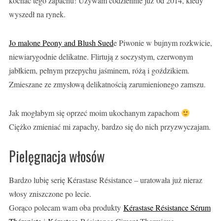
kochać tego zapachu! Używam codziennie już 0d 2014, kiedy
wyszedł na rynek.
Jo malone Peony and Blush Sued
e Piwonie w bujnym rozkwicie,
niewiarygodnie delikatne. Flirtują z soczystym, czerwonym
jabłkiem, pełnym przepychu jaśminem, różą i goździkiem.
Zmieszane ze zmysłową delikatnością zarumienionego zamszu.
Jak mogłabym się oprzeć moim ukochanym zapachom
Ciężko zmieniać mi zapachy, bardzo się do nich przyzwyczajam.
Pielęgnacja włosów
Bardzo lubię serię Kérastase Résistance – uratowała już nieraz
włosy zniszczone po lecie.
Gorąco polecam wam oba produkty
Kérastase Résistance Sérum